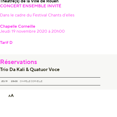
Théâtre(s) de la Ville de Rouen
CONCERT ENSEMBLE INVITÉ
Dans le cadre du Festival Chants d’elles
Chapelle Corneille
Jeudi 19 novembre 2020 à 20h00
Tarif D
Réservations
Trio Da Kali & Quatuor Voce
TRIO DA KALI & QUATUOR VOCE
JEU 19
20h00
CHAPELLE CORNEILLE
A
A