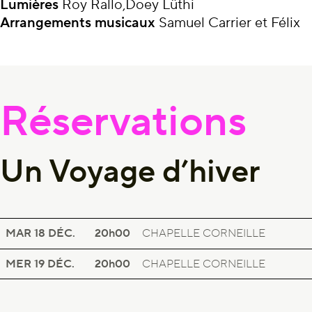
Lumières
Roy Rallo,Doey Lüthi
Arrangements musicaux
Samuel Carrier et Félix
Réservations
Un Voyage d’hiver
CONCERT À LA CHAPELLE CORNEILLE
UN VOYAGE D’HIVER
MAR 18
DÉC.
20h00
CHAPELLE CORNEILLE
CONCERT À LA CHAPELLE CORNEILLE
UN VOYAGE D’HIVER
MER 19
DÉC.
20h00
CHAPELLE CORNEILLE