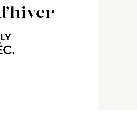
d’hiver
SLY
ÉC.