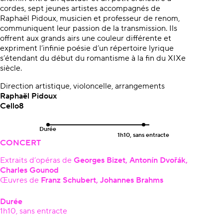
cordes, sept jeunes artistes accompagnés de
Raphaël Pidoux, musicien et professeur de renom,
communiquent leur passion de la transmission. Ils
offrent aux grands airs une couleur différente et
expriment l’infinie poésie d’un répertoire lyrique
s’étendant du début du romantisme à la fin du XIXe
siècle.
Direction artistique, violoncelle, arrangements
Raphaël Pidoux
Cello8
Durée
1h10, sans entracte
CONCERT
Extraits d’opéras de
Georges Bizet, Antonín Dvořák,
Charles Gounod
Œ
uvres de
Franz Schubert, Johannes Brahms
Durée
1h10, sans entracte