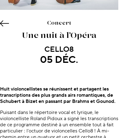
Concert
Une nuit à l’Opéra
CELLO8
05 DÉC.
À propos du concert
Huit violoncellistes se réunissent et partagent les
transcriptions des plus grands airs romantiques, de
Schubert à Bizet en passant par Brahms et Gounod.
Puisant dans le répertoire vocal et lyrique, le
violoncelliste Roland Pidoux a signé les transcriptions
de ce programme destiné à un ensemble tout à fait
particulier : l’octuor de violoncelles Cello8 ! À mi-
chemin entre un quatuor et un petit orchestre à