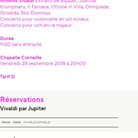
Antonio Vivaldi
Extraits de Bajazet, Juditha
triumphans, Il Farnace, Ottone in Villa, Olimpiade,
Griselda, Nisi Dominus
Concerto pour violoncelle en sol mineur,
Concerto pour luth en ré majeur
Durée
1h20 sans entracte
Chapelle Corneille
Vendredi 28 septembre 2018 à 20h00
Tarif D
Réservations
Vivaldi par Jupiter
VIVALDI PAR JUPITER
VEN 28
20h00
CHAPELLE CORNEILLE