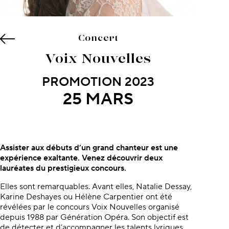
Concert
Voix Nouvelles
PROMOTION 2023
25 MARS
À propos du concert
Assister aux débuts d’un grand chanteur est une
expérience exaltante. Venez découvrir deux
lauréates du prestigieux concours.
Elles sont remarquables. Avant elles, Natalie Dessay,
Karine Deshayes ou Hélène Carpentier ont été
révélées par le concours Voix Nouvelles organisé
depuis 1988 par Génération Opéra. Son objectif est
de détecter et d’accompagner les talents lyriques