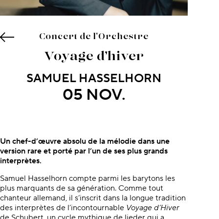
Concert de l'Orchestre
Voyage d’hiver
SAMUEL HASSELHORN
05 NOV.
À propos du concert
Un chef-d’œuvre absolu de la mélodie dans une
version rare et porté par l’un de ses plus grands
interprètes.
Samuel Hasselhorn compte parmi les barytons les
plus marquants de sa génération. Comme tout
chanteur allemand, il s’inscrit dans la longue tradition
des interprètes de l’incontournable
Voyage d’Hiver
de Schubert, un cycle mythique de lieder qui a