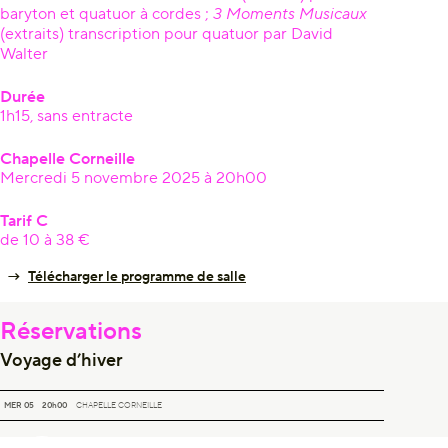
baryton et quatuor à cordes ;
3 Moments Musicaux
(extraits) transcription pour quatuor par David
Walter
Durée
1h15, sans entracte
Chapelle Corneille
Mercredi 5 novembre 2025 à 20h00
Tarif C
de 10 à 38 €
Télécharger le programme de salle
Réservations
Voyage d’hiver
VOYAGE D’HIVER
MER 05
20h00
CHAPELLE CORNEILLE