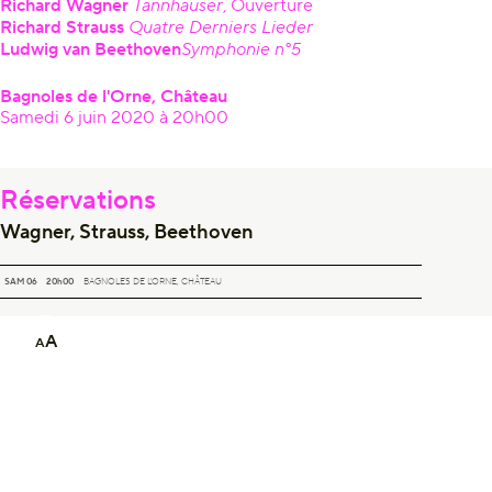
Richard Wagner
Tannhäuser
, Ouverture
Richard Strauss
Quatre Derniers Lieder
Ludwig van Beethoven
Symphonie n°5
Bagnoles de l'Orne, Château
Samedi 6 juin 2020 à 20h00
Réservations
Wagner, Strauss, Beethoven
WAGNER, STRAUSS, BEETHOVEN
SAM 06
20h00
BAGNOLES DE L'ORNE, CHÂTEAU
A
A