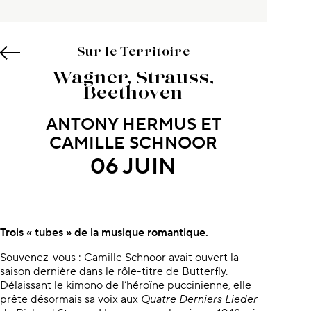
Sur le Territoire
Wagner, Strauss,
Beethoven
ANTONY HERMUS ET
CAMILLE SCHNOOR
06 JUIN
À propos du concert
Trois « tubes » de la musique romantique.
Souvenez-vous : Camille Schnoor avait ouvert la
saison dernière dans le rôle-titre de Butterfly.
Délaissant le kimono de l’héroïne puccinienne, elle
prête désormais sa voix aux
Quatre Derniers Lieder