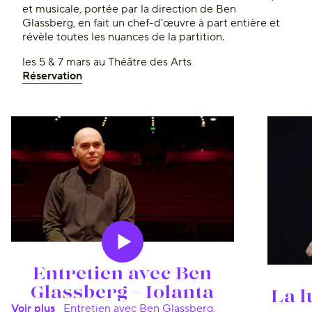
et musicale, portée par la direction de Ben
Glassberg, en fait un chef-d’œuvre à part entière et
révèle toutes les nuances de la partition.
les 5 & 7 mars au Théâtre des Arts
Réservation
Le Magazine
Entretien avec Ben
Glassberg – Iolanta
La 
Voir plus
Entretien avec Ben Glassberg,