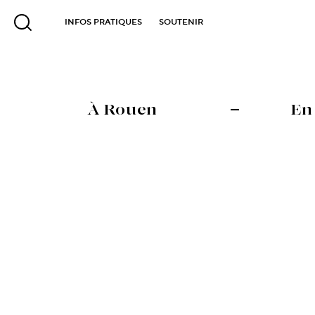
INFOS PRATIQUES
SOUTENIR
À Rouen
En
Saison 24-25