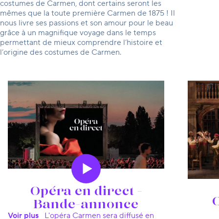
costumes de Carmen, dont certains seront les
mêmes que la toute première Carmen de 1875 ! Il
nous livre ses passions et son amour pour le beau
grâce à un magnifique voyage dans le temps
permettant de mieux comprendre l’histoire et
l’origine des costumes de Carmen.
Le Magazine
Opéra en direct -
Bande-annonce
Voir plus
L'opéra Carmen sera diffusé en