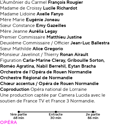
L’Aumônier du Carmel
François Rougier
Madame de Croissy
Lucile Richardot
Madame Lidoine
Axelle Fanyo
Mère Marie
Eugénie Joneau
Sœur Constance
Emy Gazeilles
Mère Jeanne
Aurélia Legay
Premier Commissaire
Matthieu Justine
Deuxième Commissaire / Officier
Jean-Luc Ballestra
Sœur Mathilde
Alice Gregorio
Monsieur Javelinot / Thierry
Ronan Airault
Figuration
Carla-Marine Cleray, Gribouille Sorton,
Roméo Agratina, Nabil Berrehil, Eytan Bracha
Orchestre de l’Opéra de Rouen Normandie
Orchestre Régional de Normandie
Chœur accentus / Opéra de Rouen Normandie
Coproduction
Opéra national de Lorraine
Une production captée par Camera Lucida avec le
soutien de France TV et France 3 Normandie.
1ère partie
Entracte
2e partie
68 min
30 min
86 min
OPÉRA