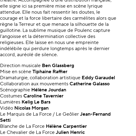
théâtre. Accompagnée d’une distribution française,
elle signe ici sa première mise en scène lyrique
attendue. Elle nous fait ressentir les doutes, le
courage et la force libertaire des carmélites alors que
règne la Terreur et que menace la silhouette de la
guillotine. La sublime musique de Poulenc capture
l’angoisse et la détermination collective des
religieuses. Elle laisse en nous une empreinte
indélébile qui perdure longtemps après le dernier
accord, auréolé de silence.
Direction musicale
Ben Glassberg
Mise en scène
Tiphaine Raffier
Dramaturgie, collaboration artistique
Eddy Garaudel
Collaboration aux mouvements
Catherine Galasso
Scénographie
Hélène Jourdan
Costumes
Caroline Tavernier
Lumières
Kelig Le Bars
Vidéo
Nicolas Morgan
Le Marquis de La Force / Le Geôlier
Jean-Fernand
Setti
Blanche de La Force
Hélène Carpentier
Le Chevalier de La Force
Julien Henric