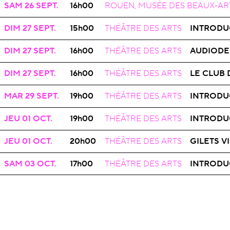
OPÉRA
SAM 26
SEPT.
16h00
ROUEN, MUSÉE DES BEAUX-AR
OPÉRA
DIM 27
SEPT.
15h00
THÉÂTRE DES ARTS
INTRODU
OPÉRA
DIM 27
SEPT.
16h00
THÉÂTRE DES ARTS
AUDIODE
OPÉRA
DIM 27
SEPT.
16h00
THÉÂTRE DES ARTS
LE CLUB 
OPÉRA
MAR 29
SEPT.
19h00
THÉÂTRE DES ARTS
INTRODU
OPÉRA
JEU 01
OCT.
19h00
THÉÂTRE DES ARTS
INTRODU
OPÉRA
JEU 01
OCT.
20h00
THÉÂTRE DES ARTS
GILETS V
OPÉRA
SAM 03
OCT.
17h00
THÉÂTRE DES ARTS
INTRODU