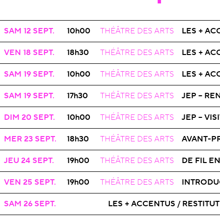
OPÉRA
SAM 12
SEPT.
10h00
THÉÂTRE DES ARTS
LES + A
OPÉRA
VEN 18
SEPT.
18h30
THÉÂTRE DES ARTS
LES + A
OPÉRA
SAM 19
SEPT.
10h00
THÉÂTRE DES ARTS
LES + A
OPÉRA
SAM 19
SEPT.
17h30
THÉÂTRE DES ARTS
JEP – R
OPÉRA
DIM 20
SEPT.
10h00
THÉÂTRE DES ARTS
JEP – VI
OPÉRA
MER 23
SEPT.
18h30
THÉÂTRE DES ARTS
AVANT-P
OPÉRA
JEU 24
SEPT.
19h00
THÉÂTRE DES ARTS
DE FIL E
OPÉRA
VEN 25
SEPT.
19h00
THÉÂTRE DES ARTS
INTRODU
OPÉRA
SAM 26
SEPT.
LES + ACCENTUS / RESTITU