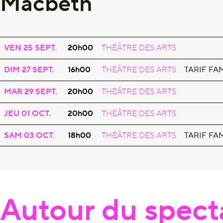
Macbeth
OPÉRA
MACBETH
VEN 25
SEPT.
20h00
THÉÂTRE DES ARTS
OPÉRA
MACBETH
DIM 27
SEPT.
16h00
THÉÂTRE DES ARTS
TARIF FA
OPÉRA
MACBETH
MAR 29
SEPT.
20h00
THÉÂTRE DES ARTS
OPÉRA
MACBETH
JEU 01
OCT.
20h00
THÉÂTRE DES ARTS
OPÉRA
MACBETH
SAM 03
OCT.
18h00
THÉÂTRE DES ARTS
TARIF FA
Autour du spect