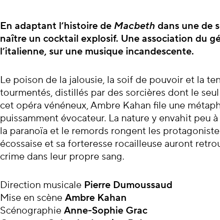
À propos du con
En adaptant
l’histoire de
Macbeth
dans une de se
naître un cocktail explosif. Une association du g
l’italienne, sur une musique incandescente.
Le poison de la jalousie, la soif de pouvoir et la te
tourmentés, distillés par des sorcières dont le se
cet opéra vénéneux, Ambre Kahan file une métapho
puissamment évocateur. La nature y envahit peu à 
la paranoïa et le remords rongent les protagoniste
écossaise et sa forteresse rocailleuse auront retro
crime dans leur propre sang.
Direction musicale
Pierre Dumoussaud
Mise en scène
Ambre
Kahan
Scénographie
Anne-Sophie Grac