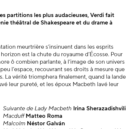
cert
s partitions les plus audacieuses, Verdi fait
énie théâtral de
Shakespeare et du drame
à
ntation meurtrière s’insinuent dans les esprits
ul horizon est la chute du royaume d’Écosse. Pour
re ô combien parlante, à l’image de son univers
peu l’espace, recouvrant ses droits à mesure que
s. La vérité triomphera finalement, quand la lande
uvé leur pureté, et les époux Macbeth lavé leur
Suivante
de
Lady
Macbeth
Irina Sherazadishvili
Macduff
Matteo Roma
Malcolm
Néstor Galván