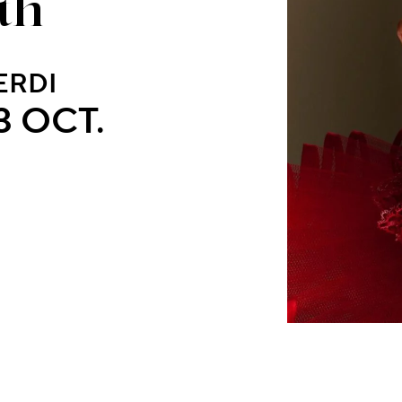
th
ERDI
3 OCT.