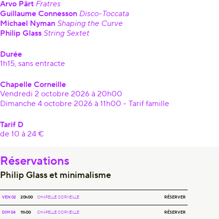
Arvo Pärt
Fratres
Guillaume Connesson
Disco-Toccata
Michael Nyman
Shaping the Curve
Philip Glass
String Sextet
Durée
1h15, sans entracte
Chapelle Corneille
Vendredi 2 octobre 2026 à 20h00
Dimanche 4 octobre 2026 à 11h00 - Tarif famille
Tarif D
de 10 à 24 €
Réservations
Philip Glass et minimalisme
PHILIP GLASS ET MINIMALISME
RÉSERVER
VEN 02
20h00
CHAPELLE CORNEILLE
PHILIP GLASS ET MINIMALISME
RÉSERVER
DIM 04
11h00
CHAPELLE CORNEILLE