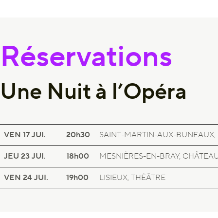
Réservations
Une Nuit à l’Opéra
SEINE-MARITIME, SUR LE TERRITOIRE
UNE NUIT À L’OPÉRA
VEN 17
JUI.
20h30
SAINT-MARTIN-AUX-BUNEAUX, 
SEINE-MARITIME, SUR LE TERRITOIRE
UNE NUIT À L’OPÉRA
JEU 23
JUI.
18h00
MESNIÈRES-EN-BRAY, CHÂTEA
SEINE-MARITIME, SUR LE TERRITOIRE
UNE NUIT À L’OPÉRA
VEN 24
JUI.
19h00
LISIEUX, THÉÂTRE