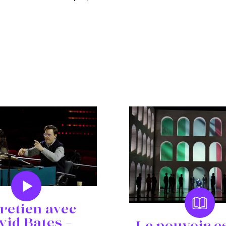
retien avec
vid Bates –
Le pouvoir e