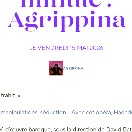
Agrippina
LE VENDREDI 15 MAI 2026
AGRIPPINA
rahit. »
 manipulations, séduction… Avec cet opéra, Haende
f-d’œuvre baroque, sous la direction de David Bate