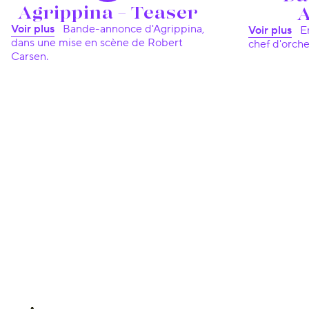
Agrippina – Teaser
A
Voir plus
Bande-annonce d'Agrippina,
Voir plus
Entretien avec David Bates,
dans une mise en scène de Robert
chef d'orche
Carsen.