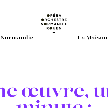
 Normandie
La Maison
ne œuvre, u
minute :