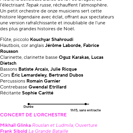
l’électrisant
Tepak russe
, réchauffent l’atmosphère.
Un petit orchestre de onze musiciens sert cette
histoire légendaire avec éclat, offrant aux spectateurs
une version rafraîchissante et inoubliable de l’une
des plus grandes histoires de Noël.
Flûte, piccolo
Kouchyar Shahroudi
Hautbois, cor anglais
Jérôme Laborde, Fabrice
Rousson
Clarinette, clarinette basse
Oguz Karakas, Lucas
Dietsch
Bassons
Batiste Arcaix, Julie Ricque
Cors
Éric Lemardeley, Bertrand Dubos
Percussions
Romain Garnier
Contrebasse
Gwendal Etrillard
Récitante
Sophie Caritté
Durée
1h15, sans entracte
CONCERT DE L'ORCHESTRE
Mikhaïl Glinka
Rouslan et Ludmila
, Ouverture
Frank Sibold
La Grande Bataille