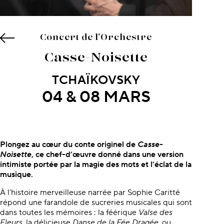
Concert de l'Orchestre
Casse-Noisette
TCHAÏKOVSKY
04 & 08 MARS
À propos du concert
Plongez au cœur du conte originel
de
Casse-
Noisette
, ce chef-d’œuvre donné dans une version
intimiste portée par
la magie des mots et l’éclat de la
musique.
À l’histoire merveilleuse narrée par Sophie Caritté
répond une farandole de sucreries musicales qui sont
dans toutes les mémoires : la féérique
Valse des
Fleurs
, la délicieuse
Danse de la Fée Dragée
, ou