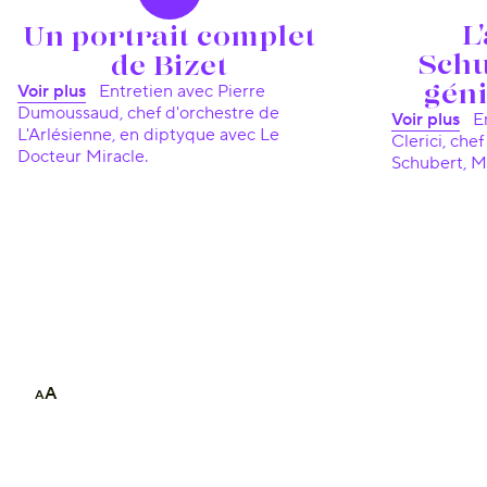
L
Un portrait complet
Schu
de Bizet
gén
Voir plus
Entretien avec Pierre
Dumoussaud, chef d'orchestre de
Voir plus
Entretien avec Umberto
L'Arlésienne, en diptyque avec Le
Clerici, che
Docteur Miracle.
Schubert, M
A
A