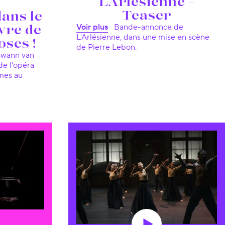
L'Arlésienne –
Teaser
dans le
Voir plus
Bande-annonce de
vre de
L'Arlésienne, dans une mise en scène
oses !
de Pierre Lebon.
de l'opéra
gmes au