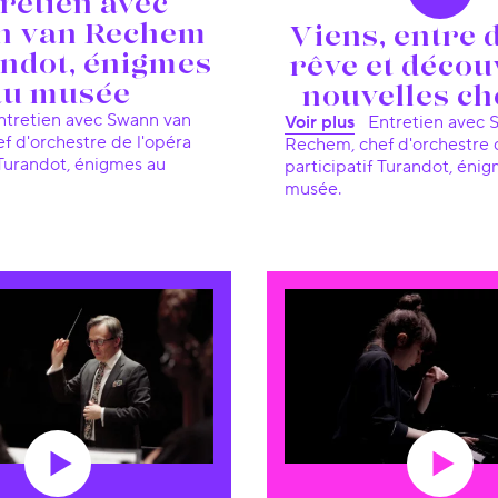
retien avec
n van Rechem
Viens, entre 
andot, énigmes
rêve et décou
au musée
nouvelles ch
Voir plus
Entretien avec Swann van
f d'orchestre de l'opéra
Rechem, chef d'orchestre 
 Turandot, énigmes au
participatif Turandot, éni
musée.