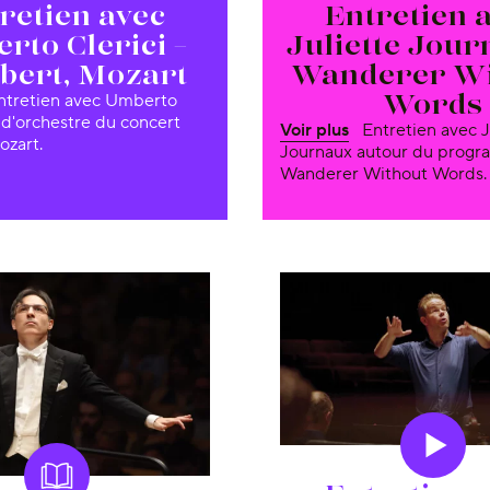
retien avec
Entretien 
rto Clerici –
Juliette Jour
bert, Mozart
Wanderer Wi
Words
f d'orchestre du concert
Voir plus
Entretien avec Juliette
ozart.
Journaux autour du prog
Wanderer Without Words.