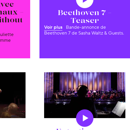
avec
naux –
Beethoven 7 –
thout
Teaser
Voir plus
Bande-annonce de
Beethoven 7 de Sasha Waltz & Guests.
ramme