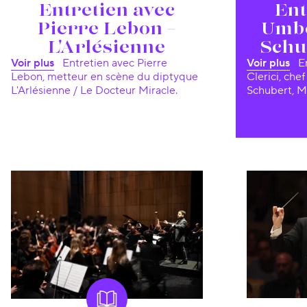
Entretien avec
Ent
Pierre Lebon –
Umbe
L'Arlésienne
Schu
Voir plus
Entretien avec Pierre
Voir plus
Entretien avec Umberto
Lebon, metteur en scène du diptyque
Clerici, che
L'Arlésienne / Le Docteur Miracle.
Schubert, M