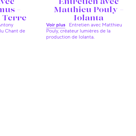
avec
Entretien avec
mus –
Matthieu Pouly –
a Terre
Iolanta
Voir plus
Entretien avec Matthieu
du Chant de
Pouly, créateur lumières de la
production de Iolanta.