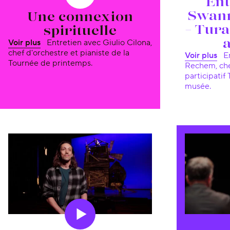
Ent
Swan
Une connexion
– Tur
spirituelle
Voir plus
Entretien avec Giulio Cilona,
chef d'orchestre et pianiste de la
Voir plus
Entretien avec Swann van
Tournée de printemps.
Rechem, che
participatif
musée.