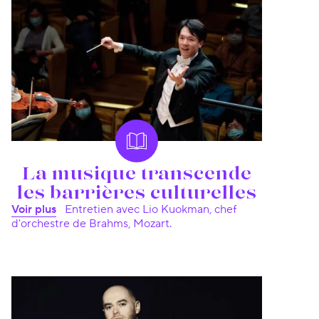
La musique transcende
les barrières culturelles
Voir plus
Entretien avec Lio Kuokman, chef
d'orchestre de Brahms, Mozart.