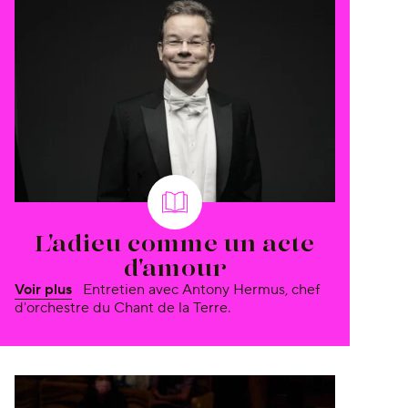
L'adieu comme un acte
d'amour
Voir plus
Entretien avec Antony Hermus, chef
d'orchestre du Chant de la Terre.