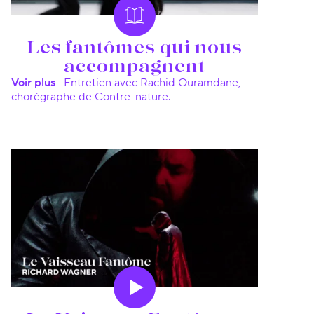
Les fantômes qui nous
accompagnent
Voir plus
Entretien avec Rachid Ouramdane,
chorégraphe de Contre-nature.