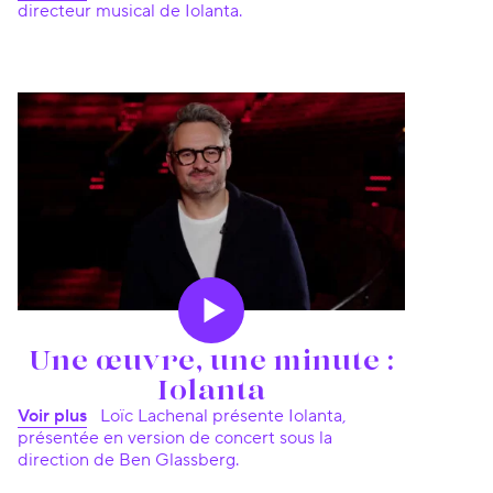
directeur musical de Iolanta.
Une œuvre, une minute :
Iolanta
Voir plus
Loïc Lachenal présente Iolanta,
présentée en version de concert sous la
direction de Ben Glassberg.